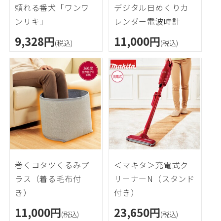
頼れる番犬「ワンワ
デジタル日めくりカ
ンリキ」
レンダー電波時計
9,328円
11,000円
(税込)
(税込)
巻くコタツくるみプ
＜マキタ＞充電式ク
ラス（着る毛布付
リーナーN（スタンド
き）
付き）
11,000円
23,650円
(税込)
(税込)