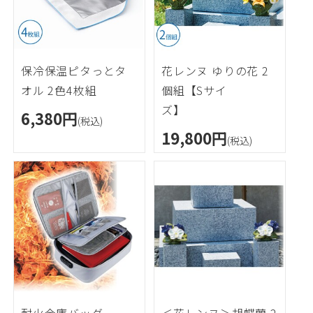
保冷保温ピタっとタ
花レンヌ ゆりの花 2
オル 2色4枚組
個組【Sサイ
ズ
6,380円
(税込)
19,800円
(税込)
耐火金庫バッグ
＜花レンヌ＞胡蝶蘭 2