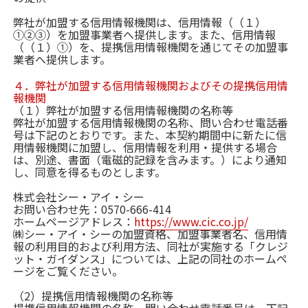
弊社が加盟する信用情報機関は、信用情報（（１）
①②③）を加盟事業者へ提供します。また、信用情報
（（１）①）を、提携信用情報機関を通じてその加盟事
業者へ提供します。
４．弊社が加盟する信用情報機関およびその提携信用情
報機関
（１）弊社が加盟する信用情報機関の名称等
弊社が加盟する信用情報機関の名称、問い合わせ電話番
号は下記のとおりです。また、本契約期間中に新たに信
用情報機関に加盟し、信用情報を利用・提供する場合
は、別途、書面（電磁的記録を含みます。）により通知
し、同意を得るものとします。
株式会社シー・アイ・シー
お問い合わせ先：0570-666-414
ホームページアドレス：
https://www.cic.co.jp/
㈱シー・アイ・シーの加盟資格、加盟事業者名、信用情
報の利用目的および利用方法、同社が実施する「クレジ
ット・ガイダンス」については、上記の同社のホームペ
ージをご覧ください。
（2）提携信用情報機関の名称等