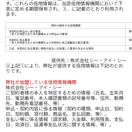
す。これらの信用情報は、当該信用情報機関において下
表に定める期間保有され、３．に記載のとおり利用され
ます。
弊社が提供する信用情報
本契約の申込みに係る事実
弊
（本人を特定するための情報および申込みの事実）
本契約に係る事実
契
（本人を特定するための情報および本契約に係る客観的な取引事実）
上記、本契約に係る事実に債務の支払いを延滞した事実が含まれる場合
契
提供先：株式会社シー・アイ・シー
②上記①により、弊社が提供する信用情報は下記のとお
りです。
弊社が加盟している信用情報機関
株式会社シー・アイ・シー
ご契約者様の本人を特定するための情報（氏名、生年月
日、電話番号、本人確認書類の記号番号等、住所、勤務
先、勤務先電話番号、等）。
申込・契約内容に係る情報（契約の種類、申込日、契約
日、契約額、貸付額、商品名、支払回数、等）。
支払い等に係る情報（請求額、入金額、利用残高、支払
日、完済日、延滞等支払状況に関する情報、等）。