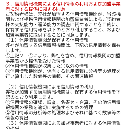
３．信用情報機関による信用情報の利用および加盟事業
者に対する提供に関する同意
ご契約者様は、弊社が加盟する信用情報機関が、当該機
関および提携信用情報機関の加盟事業者によるご契約者
様の支払能力・返済能力の調査に資することを目的に、
保有する信用情報を以下のとおり利用すること、および
加盟事業者に提供することに同意します。
（１）信用情報機関が保有する信用情報
弊社が加盟する信用情報機関は、下記の信用情報を保有
します。
①上記２．①により、弊社を含め、信用情報機関の加盟
事業者から提供を受けた情報
②信用情報機関が収集した①以外の情報
③信用情報機関が、保有する信用情報に分析等の処理を
行い算出した数値等の情報、その関連情報
（２）信用情報機関による信用情報の利用
弊社が加盟する信用情報機関は、保有する信用情報を下
記のとおり利用します。
①信用情報の確認、調査、名寄せ・合算、その他信用情
報機関の業務を適切に実施するための処理
②信用情報の分析等の処理およびそれに基づく数値等の
情報の算出
（３）信用情報機関による加盟事業者に対する信用情報
の提供