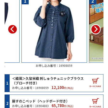
1
2
084
お申し込み番号：16908059
お申
＜織風＞久留米織 刺しゅうチュニックブラウス
（ブローチ付き）
12,100
お申し込み番号：16908059
円 (税込)
籐すのこベッド（ヘッドボード付き）
65,780
お申し込み番号：16904883
円 (税込)